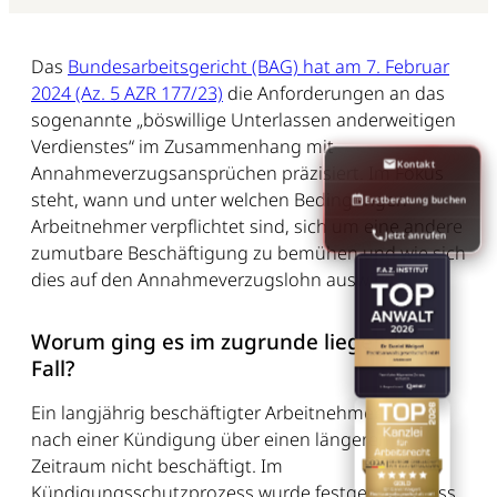
Das
Bundesarbeitsgericht (BAG) hat am 7. Februar
2024 (Az. 5 AZR 177/23)
die Anforderungen an das
sogenannte „böswillige Unterlassen anderweitigen
Verdienstes“ im Zusammenhang mit
Kontakt
Annahmeverzugsansprüchen präzisiert. Im Fokus
steht, wann und unter welchen Bedingungen
Erstberatung buchen
Arbeitnehmer verpflichtet sind, sich um eine andere
Jetzt anrufen
zumutbare Beschäftigung zu bemühen und wie sich
dies auf den Annahmeverzugslohn auswirkt.
Worum ging es im zugrunde liegenden
Fall?
Ein langjährig beschäftigter Arbeitnehmer wurde
nach einer Kündigung über einen längeren
Zeitraum nicht beschäftigt. Im
Kündigungsschutzprozess wurde festgestellt, dass