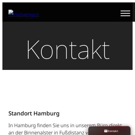
Zum
Inhalt
springen
Kontakt
Standort Hamburg
In Hamburg finden Sie uns in unserem Büro direkt
Kontakt
an der Binnenalster in Fußdistanz von