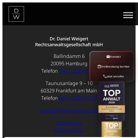
Zum
Inhalt
springen
Dr. Daniel Weigert
Rechtsanwaltsgesellschaft mbH
Ballindamm 6
Kontakt
20095 Hamburg
Erstberatung buchen
Telefon
040 / 228511210
Jetzt anrufen
Taunusanlage 9 – 10
60329 Frankfurt am Main
Telefon
040 / 228511210
kanzlei@danielweigert.de
Impressum
Datenschutz