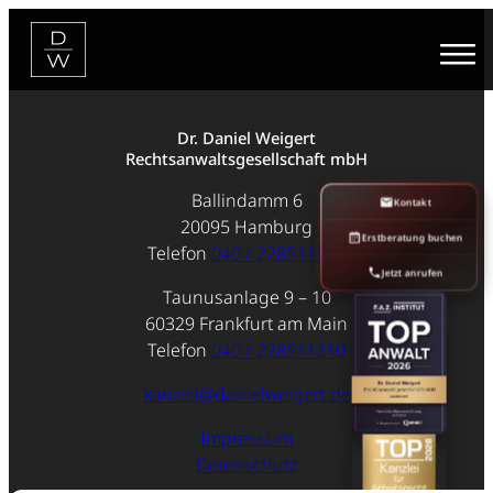
Zum
Inhalt
springen
Dr. Daniel Weigert
Rechtsanwaltsgesellschaft mbH
Ballindamm 6
Kontakt
20095 Hamburg
Erstberatung buchen
Telefon
040 / 228511210
Jetzt anrufen
Taunusanlage 9 – 10
60329 Frankfurt am Main
Telefon
040 / 228511210
kanzlei@danielweigert.de
Impressum
Datenschutz