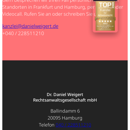
Gern besprechen wir Ihren Fall persönlich an unseren
Standorten in Frankfurt und Hamburg, per Telefon oder
Videocall. Rufen Sie an oder schreiben Sie uns:
kanzlei@danielweigert.de
+040 / 228511210
Dr. Daniel Weigert
Rechtsanwaltsgesellschaft mbH
Ballindamm 6
20095 Hamburg
Telefon
040 / 228511210