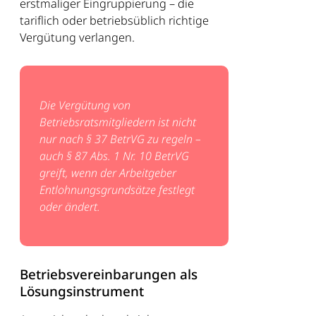
erstmaliger Eingruppierung – die
tariflich oder betriebsüblich richtige
Vergütung verlangen.
Die Vergütung von
Betriebsratsmitgliedern ist nicht
nur nach § 37 BetrVG zu regeln –
auch § 87 Abs. 1 Nr. 10 BetrVG
greift, wenn der Arbeitgeber
Entlohnungsgrundsätze festlegt
oder ändert.
Betriebsvereinbarungen als
Lösungsinstrument