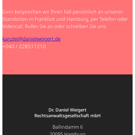
Gern besprechen wir Ihren Fall persönlich an unseren
Standorten in Frankfurt und Hamburg, per Telefon oder
Videocall. Rufen Sie an oder schreiben Sie uns:
kanzlei@danielweigert.de
+040 / 228511210
Dr. Daniel Weigert
Rechtsanwaltsgesellschaft mbH
Ballindamm 6
20095 Hamburg