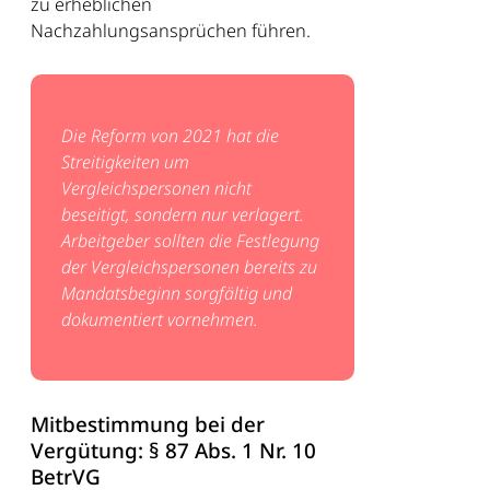
zu erheblichen
Nachzahlungsansprüchen führen.
Die Reform von 2021 hat die
Streitigkeiten um
Vergleichspersonen nicht
beseitigt, sondern nur verlagert.
Arbeitgeber sollten die Festlegung
der Vergleichspersonen bereits zu
Mandatsbeginn sorgfältig und
dokumentiert vornehmen.
Mitbestimmung bei der
Vergütung: § 87 Abs. 1 Nr. 10
BetrVG