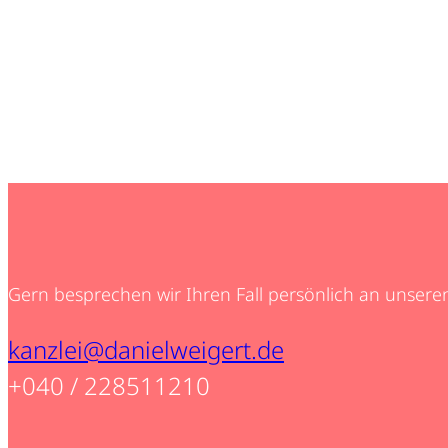
Gern besprechen wir Ihren Fall persönlich an unseren
kanzlei@danielweigert.de
+040 / 228511210