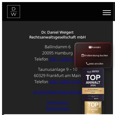
Zum
Inhalt
springen
Dr. Daniel Weigert
Rechtsanwaltsgesellschaft mbH
Ballindamm 6
Kontakt
20095 Hamburg
Erstberatung buchen
Telefon
040 / 228511210
Jetzt anrufen
Taunusanlage 9 – 10
60329 Frankfurt am Main
Telefon
040 / 228511210
kanzlei@danielweigert.de
Impressum
Datenschutz