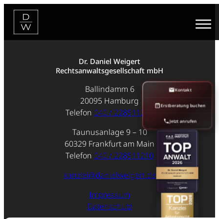
Zum
Inhalt
springen
Dr. Daniel Weigert
Rechtsanwaltsgesellschaft mbH
Ballindamm 6
Kontakt
20095 Hamburg
Erstberatung buchen
Telefon
040 / 228511210
Jetzt anrufen
Taunusanlage 9 – 10
60329 Frankfurt am Main
Telefon
040 / 228511210
kanzlei@danielweigert.de
Impressum
Datenschutz