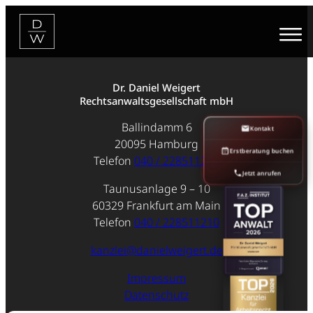
Zum
Inhalt
springen
Dr. Daniel Weigert
Rechtsanwaltsgesellschaft mbH
Ballindamm 6
Kontakt
20095 Hamburg
Erstberatung buchen
Telefon
040 / 228511210
Jetzt anrufen
Taunusanlage 9 – 10
60329 Frankfurt am Main
Telefon
040 / 228511210
kanzlei@danielweigert.de
Impressum
Datenschutz