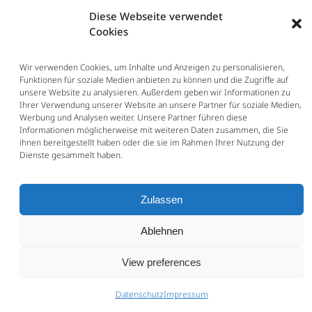
Honorarpflegekräfte
in stationären
Diese Webseite verwendet
Pflegeeinrichtungen sind ebenfalls
Cookies
regelmäßig
sozialversicherungspflich
tig
. Hierfür spreche vor allem die
Wir verwenden Cookies, um Inhalte und Anzeigen zu personalisieren,
Eingliederung in die Organisations-
Funktionen für soziale Medien anbieten zu können und die Zugriffe auf
unsere Website zu analysieren. Außerdem geben wir Informationen zu
und Weisungsstruktur der
Ihrer Verwendung unserer Website an unsere Partner für soziale Medien,
Pflegeeinerichtung und das geringe
Werbung und Analysen weiter. Unsere Partner führen diese
Unternehmensrisiko der Angestellten
Informationen möglicherweise mit weiteren Daten zusammen, die Sie
ihnen bereitgestellt haben oder die sie im Rahmen Ihrer Nutzung der
(BSG 07.06.2019 – B 12 R 6/18 R).
Dienste gesammelt haben.
Musiklehrer
können trotz
Vorhandenseins eines Lehrplans
Zulassen
selbstständig Beschäftigte sein.
Je
nach Ausgestaltung der konkreten
Ablehnen
Beziehungen
kann aber genauso gut
auch eine abhängige Beschäftigung
View preferences
vorliegen. Bei Fehlen eindeutiger
Zuordnungsmerkmale kann dem
Datenschutz
Impressum
zugrundeliegenden Vertrag eine