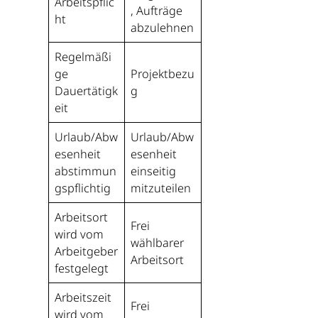
Arbeitspflic
, Aufträge
ht
abzulehnen
Regelmäßi
ge
Projektbezu
Dauertätigk
g
eit
Urlaub/Abw
Urlaub/Abw
esenheit
esenheit
abstimmun
einseitig
gspflichtig
mitzuteilen
Arbeitsort
Frei
wird vom
wählbarer
Arbeitgeber
Arbeitsort
festgelegt
Arbeitszeit
Frei
wird vom