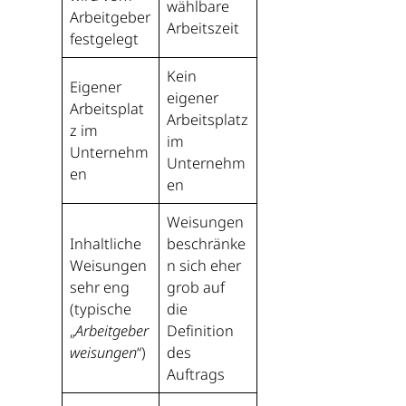
wählbare
Arbeitgeber
Arbeitszeit
festgelegt
Kein
Eigener
eigener
Arbeitsplat
Arbeitsplatz
z im
im
Unternehm
Unternehm
en
en
Weisungen
Inhaltliche
beschränke
Weisungen
n sich eher
sehr eng
grob auf
(typische
die
„
Arbeitgeber
Definition
weisungen
“)
des
Auftrags