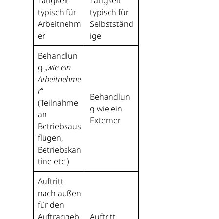
Tätigkeit
Tätigkeit
typisch für
typisch für
Arbeitnehm
Selbstständ
er
ige
Behandlun
g „
wie ein
Arbeitnehme
r
“
Behandlun
(Teilnahme
g wie ein
an
Externer
Betriebsaus
flügen,
Betriebskan
tine etc.)
Auftritt
nach außen
für den
Auftraggeb
Auftritt