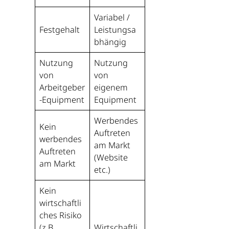
Variabel /
Festgehalt
Leistungsa
bhängig
Nutzung
Nutzung
von
von
Arbeitgeber
eigenem
-Equipment
Equipment
Werbendes
Kein
Auftreten
werbendes
am Markt
Auftreten
(Website
am Markt
etc.)
Kein
wirtschaftli
ches Risiko
(z.B.
Wirtschaftli