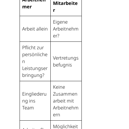
Mitarbeite
mer
r
Eigene
Arbeit allein
Arbeitnehm
er?
Pflicht zur
persönliche
Vertretungs
n
befugnis
Leistungser
bringung?
Keine
Eingliederu
Zusammen
ng ins
arbeit mit
Team
Arbeitnehm
ern
Möglichkeit