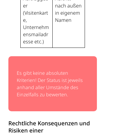
er
nach außen
(Visitenkart
in eigenem
e,
Namen
Unternehm
ensmailadr
esse etc.)
Es gibt keine absoluten
Kriterien! Der Status ist jeweils
anhand aller Umstände des
Einzelfalls zu bewerten.
Rechtliche Konsequenzen und
Risiken einer