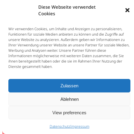
benötigen, stehe ich Ihnen gerne zur
Diese Webseite verwendet
Verfügung.
Cookies
Wir verwenden Cookies, um Inhalte und Anzeigen zu personalisieren,
Funktionen für soziale Medien anbieten zu können und die Zugriffe auf
unsere Website zu analysieren. Außerdem geben wir Informationen zu
Ihrer Verwendung unserer Website an unsere Partner für soziale Medien,
Werbung und Analysen weiter. Unsere Partner führen diese
Informationen möglicherweise mit weiteren Daten zusammen, die Sie
ihnen bereitgestellt haben oder die sie im Rahmen Ihrer Nutzung der
Dienste gesammelt haben.
Gern besprechen wir Ihren Fall persönlich an unseren
Standorten in Frankfurt und Hamburg, per Telefon oder
Zulassen
Videocall. Rufen Sie an oder schreiben Sie uns:
Ablehnen
kanzlei@danielweigert.de
+040 / 228511210
View preferences
Datenschutz
Impressum