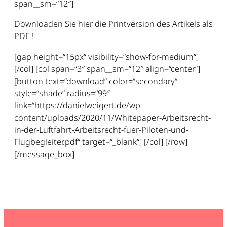
span__sm=“12″]
Downloaden Sie hier die Printversion des Artikels als
PDF !
[gap height=“15px“ visibility=“show-for-medium“]
[/col] [col span=“3″ span__sm=“12″ align=“center“]
[button text=“download“ color=“secondary“
style=“shade“ radius=“99″
link=“https://danielweigert.de/wp-
content/uploads/2020/11/Whitepaper-Arbeitsrecht-
in-der-Luftfahrt-Arbeitsrecht-fuer-Piloten-und-
Flugbegleiter.pdf“ target=“_blank“] [/col] [/row]
[/message_box]