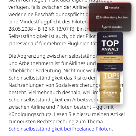
verfügen, falls zwischen der Airline und dem Piloten
Kontakt
weder eine Beschäftigungspflicht der Airline noch
Erstberatung buchen
eine Mindestflugpflicht des Piloten besteht (BSG
Jetzt anrufen
28.05.2008 – B 12 KR 13/07 R). Ein Indiz für die
Selbstständigkeit ist auch, ob der Pilot im
Jahresverlauf für mehrere Fluglinien tätig ist.
Die Abgrenzung zwischen selbstständigen Piloten
und Arbeitnehmern ist für Airlines und Piloten von
erheblicher Bedeutung. Nicht nur, weil bei
Scheinselbstständigkeit das Risiko der
Nachzahlungen von Sozialversicherungsbeiträgen
besteht. Vielmehr auch deshalb, weil im Falle der
Scheinselbstständigkeit ein Arbeitsverhältnis
zwischen Airline und Piloten besteht – ggf. mit
Kündigungsschutz. Lesen Sie hierzu meinen Artikel
zur neusten Rechtsprechung zum Thema
Scheinselbstständigkeit bei Freelance-Piloten
.