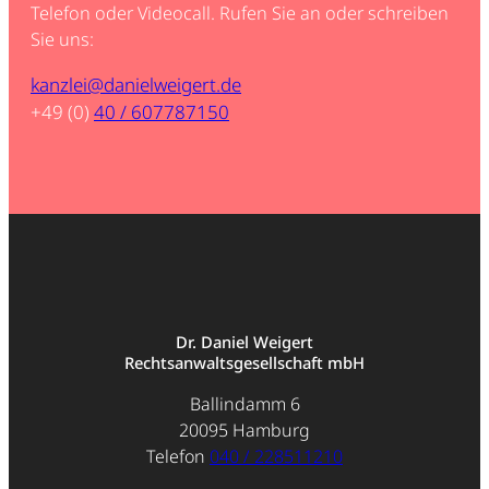
Telefon oder Videocall. Rufen Sie an oder schreiben
Sie uns:
kanzlei@danielweigert.de
+49 (0)
40 / 607787150
Dr. Daniel Weigert
Rechtsanwaltsgesellschaft mbH
Ballindamm 6
20095 Hamburg
Telefon
040 / 228511210