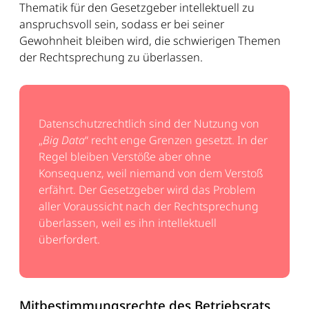
Thematik für den Gesetzgeber intellektuell zu
anspruchsvoll sein, sodass er bei seiner
Gewohnheit bleiben wird, die schwierigen Themen
der Rechtsprechung zu überlassen.
Datenschutzrechtlich sind der Nutzung von
„
Big Data
“ recht enge Grenzen gesetzt. In der
Regel bleiben Verstöße aber ohne
Konsequenz, weil niemand von dem Verstoß
erfährt. Der Gesetzgeber wird das Problem
aller Voraussicht nach der Rechtsprechung
überlassen, weil es ihn intellektuell
überfordert.
Mitbestimmungsrechte des Betriebsrats