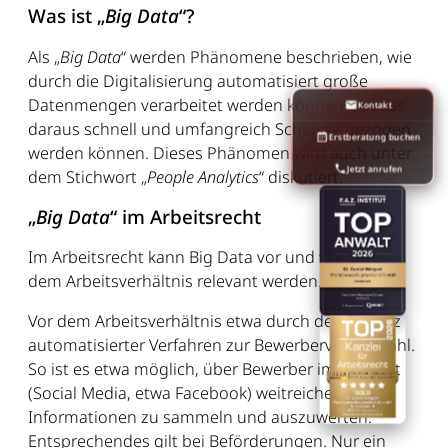
Was ist „
Big Data
“?
Als „
Big Data
“ werden Phänomene beschrieben, wie
durch die Digitalisierung automatisiert große
Datenmengen verarbeitet werden können, sodass
Kontakt
daraus schnell und umfangreich Schlüsse gezogen
Erstberatung buchen
werden können. Dieses Phänomen wird auch unter
Jetzt anrufen
dem Stichwort „
People Analytics
“ diskutiert.
„
Big Data
“ im Arbeitsrecht
Im Arbeitsrecht kann Big Data vor und während
dem Arbeitsverhältnis relevant werden.
Vor dem Arbeitsverhältnis etwa durch den Einsatz
automatisierter Verfahren zur Bewerbervorauswahl.
So ist es etwa möglich, über Bewerber im Internet
(Social Media, etwa Facebook) weitreichende
Informationen zu sammeln und auszuwerten.
Entsprechendes gilt bei Beförderungen. Nur ein