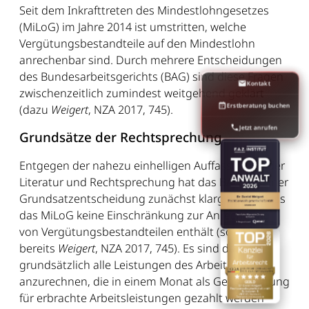
Seit dem Inkrafttreten des Mindestlohngesetzes
(MiLoG) im Jahre 2014 ist umstritten, welche
Vergütungsbestandteile auf den Mindestlohn
anrechenbar sind. Durch mehrere Entscheidungen
des Bundesarbeitsgerichts (BAG) sind diese Fragen
Kontakt
zwischenzeitlich zumindest weitgehend geklärt
Erstberatung buchen
(dazu
Weigert
, NZA 2017, 745).
Jetzt anrufen
Grundsätze der Rechtsprechung
Entgegen der nahezu einhelligen Auffassung in der
Literatur und Rechtsprechung hat das BAG in seiner
Grundsatzentscheidung zunächst klargestellt, dass
das MiLoG keine Einschränkung zur Anrechnung
von Vergütungsbestandteilen enthält (so
bereits
Weigert
, NZA 2017, 745). Es sind danach
grundsätzlich alle Leistungen des Arbeitgebers
anzurechnen, die in einem Monat als Gegenleistung
für erbrachte Arbeitsleistungen gezahlt werden