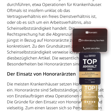
durchführen, etwa Operationen für Krankenhäuser.
Oftmals ist insofern unklar, ob das
Vertragsverhältnis ein freies Dienstverhältnis ist,
oder ob es sich um ein Arbeitsverhältnis, also
Scheinselbstständigkeit handelt. Die
Kontakt
Rechtsprechung hat die Abgrenzungskriterien
jüngst in Bezug auf Honorarärzte zumindest etwas
Erstberatung buchen
konkretisiert. Zu den Grundsätzen zur
Jetzt anrufen
Scheinselbstständigkeit verweise ich auf meinen
diesbezüglichen Artikel. Die wesentlichen
Besonderheiten bei Honorarärzten sind Folgende:
Der Einsatz von Honorarärzten
Die meisten Krankenhäuser setzen Honorarärzte
ein. Honorarärzte sind Selbstständige, die in Gestalt
von Einzelaufträgen etwa Operationen durchführen.
Die Gründe für den Einsatz von Honorarärzten sind
vielseitig. Zum einen lassen sich so Personalkosten