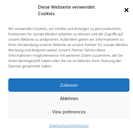
Abs. 2 Nr. 1 BGB, wenn ein
Diese Webseite verwendet
verständiger Arbeitgeber die
Cookies
angedrohte Kündigung nicht
ernsthaft in Erwägung ziehen
Wir verwenden Cookies, um Inhalte und Anzeigen zu personalisieren,
durfte, die Drohung also
Funktionen für soziale Medien anbieten zu können und die Zugriffe auf
unsere Website zu analysieren. Außerdem geben wir Informationen zu
widerrechtlich iSd. § 123 BGB ist
Ihrer Verwendung unserer Website an unsere Partner für soziale Medien,
(BAG 12.03.2015 – 6 AZR 82/14).
Werbung und Analysen weiter. Unsere Partner führen diese
Das In-Aussicht-Stellen einer
Informationen möglicherweise mit weiteren Daten zusammen, die Sie
ihnen bereitgestellt haben oder die sie im Rahmen Ihrer Nutzung der
Kündigung als Alternative
zum
Dienste gesammelt haben.
Aufhebungsvertrag verstößt nicht
gegen das Gebot fairen
Verhandelns, solange die
Zulassen
Kündigungsandrohung
nicht
widerrechtlich
ist (LAG
Ablehnen
Mecklenburg-Vorpommern
23.9.2025 – 2 SLa 101/25).
View preferences
Haben Sie eine Kündigung erhalten
Datenschutz
Impressum
oder überlegen Sie,