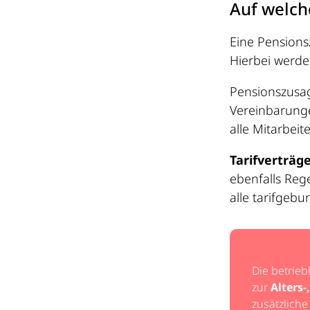
Auf welch
Eine Pensions
Hierbei werde
Pensionszusa
Vereinbarung
alle Mitarbei
Tarifverträg
ebenfalls Reg
alle tarifgeb
Die betrieb
zur
Alters-
zusätzliche