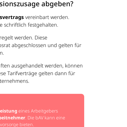
nsionszusage abgeben?
tsvertrags
vereinbart werden.
chriftlich festgehalten.
egelt werden. Diese
srat abgeschlossen und gelten für
n.
aften ausgehandelt werden, können
se Tarifverträge gelten dann für
nternehmens.
Leistung
eines Arbeitgebers
rbeitnehmer
. Die bAV kann eine
svorsorge bieten.