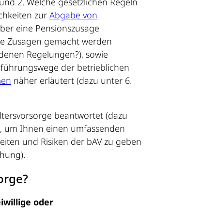
 und 2. Welche gesetzlichen Regeln
ichkeiten zur
Abgabe von
eber eine Pensionszusage
che Zusagen gemacht werden
edenen Regelungen?), sowie
hführungswege der betrieblichen
men
näher erläutert (dazu unter 6.
ltersvorsorge beantwortet (dazu
e), um Ihnen einen umfassenden
eiten und Risiken der bAV zu geben
chung).
orge?
eiwillige oder