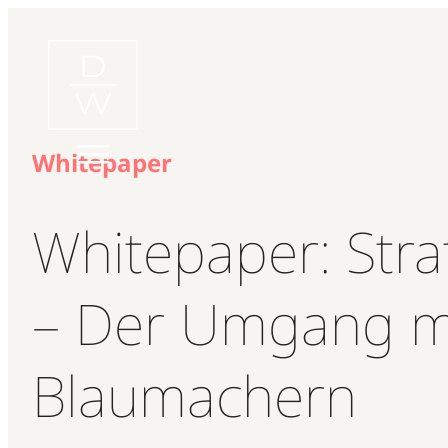
Zum
Inhalt
springen
Whitepaper
Whitepaper: Str
– Der Umgang mi
Blaumachern