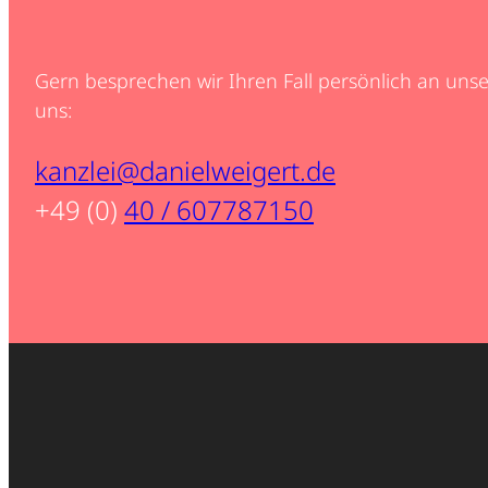
Gern besprechen wir Ihren Fall persönlich an unse
uns:
kanzlei@danielweigert.de
+49 (0)
40 / 607787150