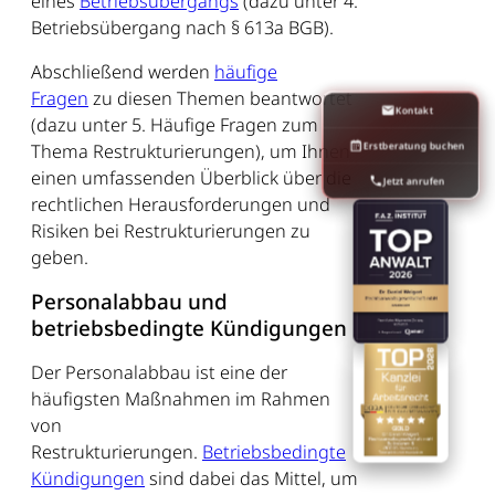
eines
Betriebsübergangs
(dazu unter 4.
Betriebsübergang nach § 613a BGB).
Abschließend werden
häufige
Fragen
zu diesen Themen beantwortet
Kontakt
(dazu unter 5. Häufige Fragen zum
Erstberatung buchen
Thema Restrukturierungen), um Ihnen
einen umfassenden Überblick über die
Jetzt anrufen
rechtlichen Herausforderungen und
Risiken bei Restrukturierungen zu
geben.
Personalabbau und
betriebsbedingte Kündigungen
Der Personalabbau ist eine der
häufigsten Maßnahmen im Rahmen
von
Restrukturierungen.
Betriebsbedingte
Kündigungen
sind dabei das Mittel, um