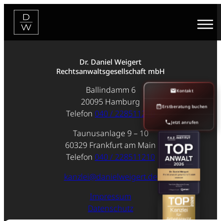
Zum
Inhalt
springen
Dr. Daniel Weigert
Rechtsanwaltsgesellschaft mbH
Ballindamm 6
Kontakt
20095 Hamburg
Erstberatung buchen
Telefon
040 / 228511210
Jetzt anrufen
Taunusanlage 9 – 10
60329 Frankfurt am Main
Telefon
040 / 228511210
kanzlei@danielweigert.de
Impressum
Datenschutz